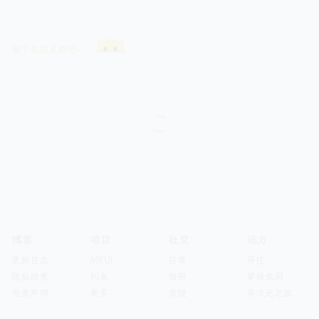
留下你的足迹吧~
博客
项目
社交
远方
更新日志
MRUI
日常
开往
隐私政策
列表
相册
穿梭虫洞
免责声明
更多
友链
异次元之旅