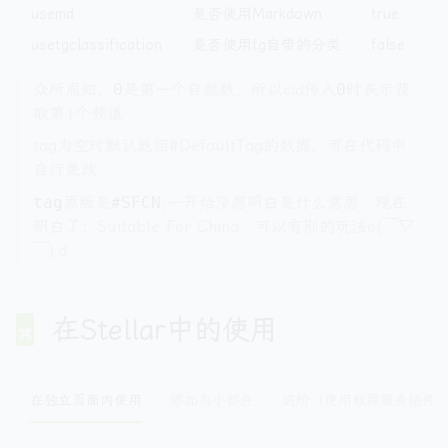
usemd
是否使用Markdown
true
usetgclassification
是否使用tg自带的分类
false
众所周知，
0
是第一个自然数，所以cid传入
0
时表示获
取第1个频道
tag为空时默认返回#DefaultTag的数据，可在代码中
自行更改
tag
原版是
#SFCN
,一开始没想明白是什么意思，现在
明白了：Suitable For China，可以有别的玩法o(￣▽
￣)ｄ
在Stellar中的使用
在独立页面内使用
添加为小部件
进阶（使用数据服务插件