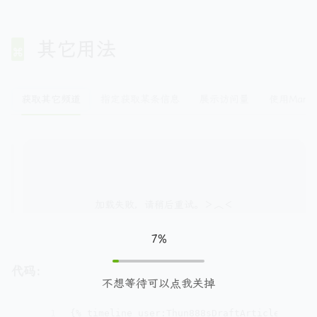
有一些功能在默认的设计下不能很好的实现，但是通过
/source/_data/widgets.yml
数据插件就可以实现了，比如动态加载更多内容，回应
其它用法
显示，访问量显示等
1
timeline:
2
layout:
timeline
有空再写（挖坑.webp
3
title:
近期动态
4
api:
https://get-tg-channel-api.hzchu.top
获取其它频道
指定获取某条信息
展示访问量
使用Markd
5
type:
memos
6
hide:
user,footer
7%
代码：
不想等待可以点我关掉
1
{% timeline user:Thun888sDraftArticles api: