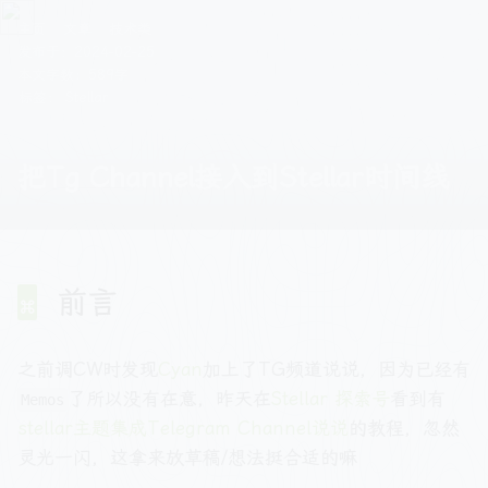
主页
文章
技术类
发布于：
2024-02-25
本文字数：589字
标签：
Stellar
把Tg Channel接入到Stellar时间线
前言
之前调CW时发现
Cyan
加上了TG频道说说，因为已经有
了所以没有在意，昨天在
Stellar 探索号
看到有
Memos
stellar主题集成Telegram Channel说说
的教程，忽然
灵光一闪，这拿来放草稿/想法挺合适的嘛