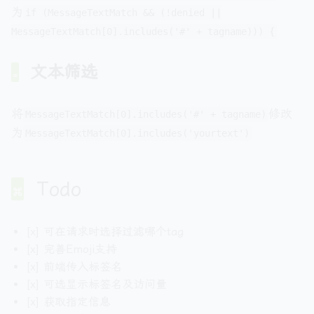
可以用在很多地方获取某些信息，作为某种接口来使
在默认情况下，tg会解析md语法，对于不支持的语法会
为
if (MessageTextMatch && (!denied ||
用。在这一基础上，你甚至可以修改代码，改为只返回
转义，从而导致前端无法正常解析md语法，在使用该参
MessageTextMatch[0].includes('#' + tagname))) {
图片，在某种意义上实现图床的效果，不过滥用可不太
数后程序会将解析后的文本还原为正常md语法并返回。
好啊
默认开启
文本筛选
将
修改
MessageTextMatch[0].includes('#' + tagname)
为
MessageTextMatch[0].includes('yourtext')
Todo
[x] 可在请求时选择过滤哪个tag
[x] 完善Emoji支持
[x] 前端传入标签名
[x] 可选显示标签名及访问量
[x] 获取指定信息