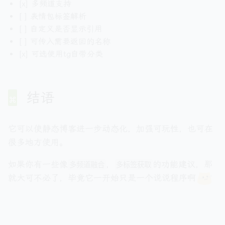
[x] 多频道支持
[ ] 表情包标签解析
[ ] 自定义是否显示引用
[ ] 可传入需要返回的名称
[x] 可选使用tg自带分类
结语
它可以使静态博客进一步动态化，加强可玩性，也可在
很多地方使用。
如果你有一些像
，
的功能建议，那
多频道融合
多标签获取
就大可不必了，毕竟它一开始只是一个说说程序啊