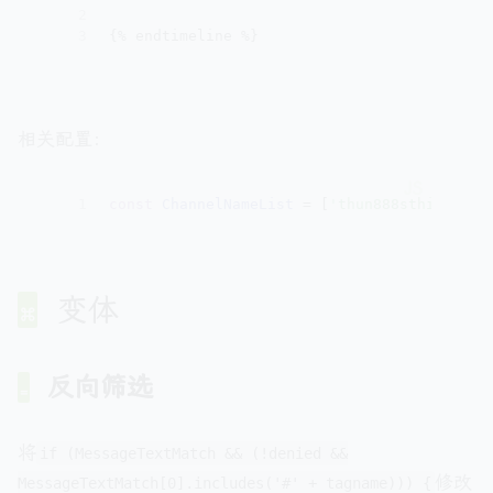
2
3
{% endtimeline %}
相关配置：
1
const
ChannelNameList
 = [
'thun888sthinks'
,
'
变体
代码：
代码：
代码：
反向筛选
1
1
1
{% timeline user:Thun888sDraftArticles api:
{% timeline user:Thun888sDraftArticles api:
{% timeline user:Thun888sDraftArticles api:
2
2
2
3
3
3
{% endtimeline %}
{% endtimeline %}
{% endtimeline %}
将
if (MessageTextMatch && (!denied &&
修改
MessageTextMatch[0].includes('#' + tagname))) {