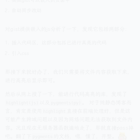
类似gist可以嵌入到页面中
自动同步改动
对gist提供嵌入的js分析了一下，发现它包括两部分：
插入代码区，这部分包括已进行高亮的代码
引入css
那接下来就好办了，我们只需要将文件内容获取下来，
进行高亮后显示即可。
然后从网上搜了一下，能进行代码高亮的库，发现了
以及
。 对于纯静态博客而
highlight(js)
pygments(py)
言，肯定是使用
直接在前端处理好，但是这
highlight
可能产生跨域问题以及因为网络问题无法获取到文件内
容。况且现在无服务器函数遍地走了，那就直接pass掉
吧。翻了下
的文档，嗯，懂了，开整。
pygments