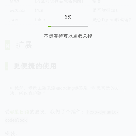
lang
[为空时根据后缀名判断]
语言
withcss
true
是否附带css
8%
json
false
是否以json形式返回({“re
不想等待可以点我关掉
扩展
更便捷的使用
诚然，修改主题来添加coding标签是一种更高效的方
法，所以我跑路了
受
@星日语
的启发，我做了个插件：
hexo-dynamic-
codeblock
安装：