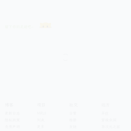
留下你的足迹吧~
博客
项目
社交
远方
更新日志
MRUI
日常
开往
隐私政策
列表
相册
穿梭虫洞
免责声明
更多
友链
异次元之旅