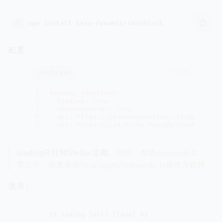
$
配置：
_config.yml
1
dynamic_codeblock:
2
loading:
true
3
showsupporter:
true
4
api:
https://{yourdomain}/api/v1/generate
5
css:
https://jsd.hzchu.top/gh/thun888/ass
loading只针对Stellar主题
。同时，为使copycode正
常工作，你需要将/js/plugins/copycode.js修改为
这样
使用：
1
{% coding [url] [lang] %}