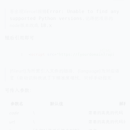
若出现Vercel报错
Error: Unable to find any
supported Python versions.
记得把项目的
node版本改成
18.x
随后引用即可
1
<
script
src
=
"https://{yourdomain}/api/v1/ge
{fileurl}为所需引入文件的链接，{language}为对应语
言（自动识别我试了下精准度堪忧，只好手动指定
可传入参数：
参数名
默认值
解释
code
\
需要的高亮的代码
url
\
需要的高亮的代码的