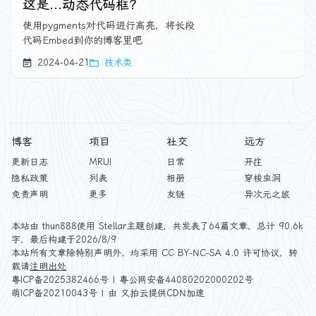
这是...动态代码框？
使用pygments对代码进行高亮，将长段
代码Embed到你的博客里吧
2024-04-21
技术类
博客
项目
社交
远方
更新日志
MRUI
日常
开往
隐私政策
列表
相册
穿梭虫洞
免责声明
更多
友链
异次元之旅
本站由
thun888
使用
Stellar
主题创建，共发表了64篇文章，总计 90.6k
字，最后构建于2026/8/9
本站所有文章除特别声明外，均采用
CC BY-NC-SA 4.0
许可协议，转
载请
注明出处
粤ICP备2025382466号
|
粤公网安备44080202000202号
萌ICP备20210043号
| 由
又拍云
提供CDN加速