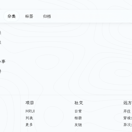
分类
标签
归档
类
类
小事
腾
项目
社交
远方
MRUI
日常
开往
列表
相册
穿梭
更多
友链
异次