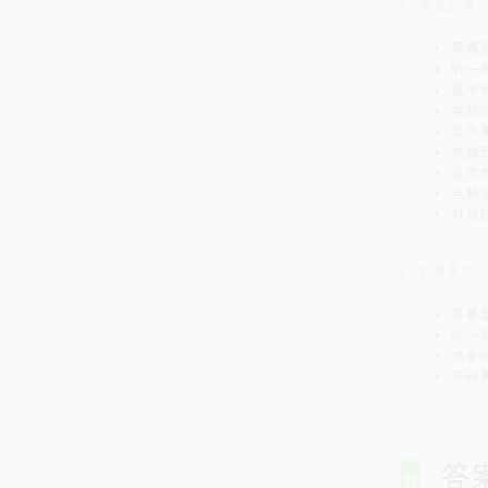
角色扮演
屏幕
听一
显示
电脑
显示
电脑
显示
电脑
对话
故事复述
屏幕
听一
准备
开始
答