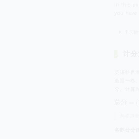
In this p
you have 
中文翻
计分
英语科目满
全国一卷
分，计算
总
总
分
=
(
分
两者四
=
(
各部分分
笔