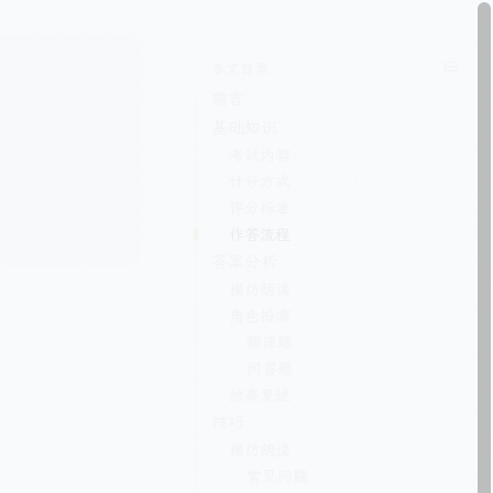
本文目录
前言
基础知识
考试内容
计分方式
评分标准
作答流程
答案分析
模仿朗读
角色扮演
翻译题
问答题
故事复述
技巧
模仿朗读
常见问题