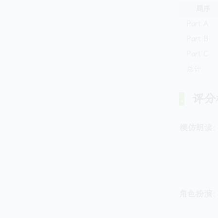
试
题序
部
分
Part A
\t
Part B
i
Part C
m
es
总计
\f
ra
评分
c{
1
模仿朗读
3
}
{
1
2
})
角色扮演
+
(