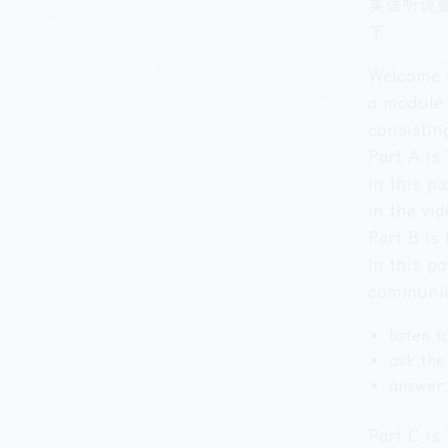
英语听说
下：
Welcome t
a module 
consistin
Part A is
In this p
in the vid
Part B is 
In this p
communica
listen 
ask the
answer 
Part C is 