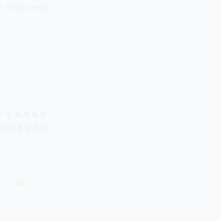
n retell what
但广东高考采用
实际满分为60
就。。