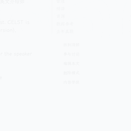
管理
英文介绍如
结语
资源
st. CELST is
数据参考
rsion),
去年真题
回到顶部
er the speaker
参与讨论
编辑本文
删除模式
e
内容举报