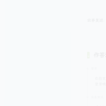
英
语
听
说
故事复述
部
分
{
\
di
v
作答
}
3
登录
)
在指定
登录哦
设备测试