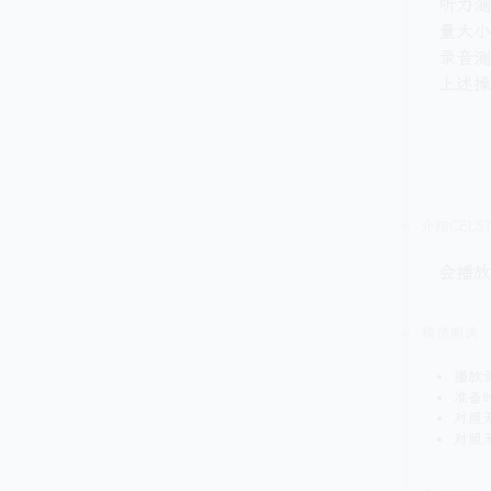
听力测
量大小
录音测
上述操
介绍CELS
会播放
模仿朗读
播放
准备
对照
对照