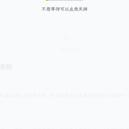
不想等待可以点我关掉
image.png
：
image.png
流程
机器上输入考生号登录，在登陆完成后屏幕左侧会显示座位号（
）