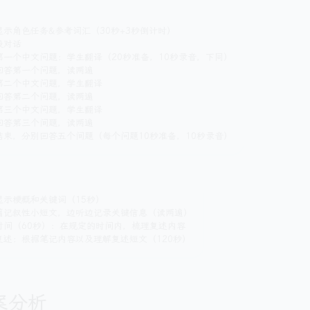
显示角色任务&参考词汇（30秒+3秒倒计时）
段对话
第一个中文问题：学生翻译（20秒准备，10秒录音，下同）
回答第一个问题，读两遍
第二个中文问题，学生翻译
回答第二个问题，读两遍
第三个中文问题，学生翻译
回答第三个间题，读两遍
结束，分别回答五个间题（每个问题10秒准备，10秒录音）
显示梗概和关键词（15秒）
篇记叙性小短文，边听边记录关键信息（读两遍）
时间（60秒）：在规定的时间内，梳理复述内容
复述：根据笔记内容以及理解复述短文（120秒）
案分析