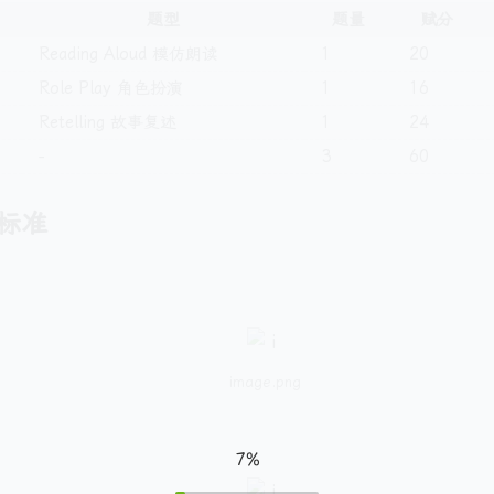
题型
题量
赋分
Reading Aloud 模仿朗读
1
20
Role Play 角色扮演
1
16
Retelling 故事复述
1
24
-
3
60
标准
：
image.png
：
7%