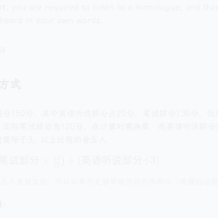
art, you are required to listen to a monologue, and the
heard in your own words.
译
方式
分150分，其中英语听说部分占20分，笔试部分130分，
，实际笔试部分为120分，在计算时需换算，而英语听说部分
时需除于3。以上过程四舍五入
1
3
笔
试
部
分
×
)
+
(
英
语
听
说
部
分
÷
3
)
1
2
舍五入是独立的，所以如果你足够幸运可以白得两分（倒霉的话
值
：