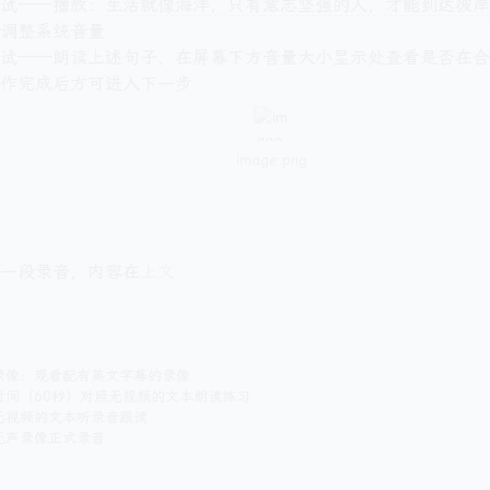
试——播放：
生活就像海洋，只有意志坚强的人，才能到达彼岸
调整系统音量
试——朗读上述句子，在屏幕下方音量大小显示处查看是否在合
作完成后方可进入下一步
image.png
T
一段录音，内容在
上文
录像：观看配有英文字幕的录像
时间（60秒）对照无视频的文本朗读练习
无视频的文本听录音跟读
无声录像正式录音