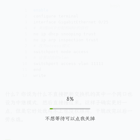
1
enable
2
configure terminal
3
interface GigabitEthernet 0/25
4
# 关闭DHCP分配和ARP的信任
5
no ip dhcp snooping trust
6
no ip arp inspection trust
7
# 改为access模式
8
switchport mode access
9
# 设置对应的vlan
10
switchport access vlan 11111
11
end
12
write
什么？你说为什么不直接把新交换机的其中一个网口也
8%
设为中继模式，然后直接接过来。这样子确实更好一
点，但是它好处我用不上也没权限用，干脆改完以后一
不想等待可以点我关掉
劳永逸。