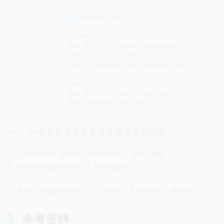
54
continue
55
print
(test_pw)
56
57
if
 __name__ == 
"__main__"
 :
58
	enc_pw = 
'1100320c1843080143797f'
+
'\0'
59
	dec_pw = 
'ruijie@123'
60
	xlat = getxlat(enc_pw,dec_pw)
61
62
	xlat = [
9999
, 
42
,   
64
,   
35
,   
35
,   
63
	enc_pw = 
'1100320c1843080143797f'
+
'\0'
64
	decode(xlat,enc_pw)
enc_pw来自配置文件里这些部分后的内容：
username admin password 7 {enc_pw}
enable password 7 {enc_pw}
来自：
锐捷password 7 解密 - 东坡何罪 - 博客园
参考资料