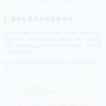
8
enable
 password yourpassword
查看配置文件并反解密码
直接改人家密码，终归是不太好。既然我们都能够读出
配置文件了，能不能直接反解出密码呢？看了一眼配置
文件，使用的是
加密形式来保存密码，这种加密
Type 7
也和明文差不多了。
在网上查多数是思科的交换机的资料，锐捷交换机的也
有：
1
'''
2
选择明文攻击
3
根据已有密码和算法计算xlat
4
'''
5
def
getxlat
(
enc_pw,dec_pw
):
6
	xlat = [
9999
, 
9999
, 
9999
, 
9999
, 
9999
, 