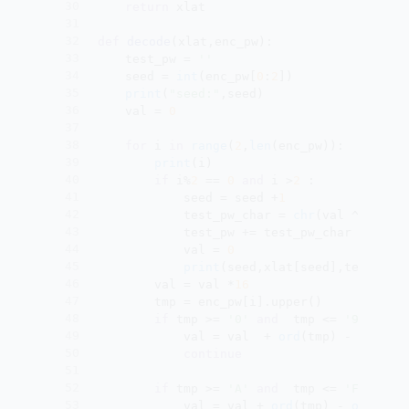
30
return
 xlat
31
32
def
decode
(
xlat,enc_pw
):
33
	test_pw = 
''
34
	seed = 
int
(enc_pw[
0
:
2
])
35
print
(
"seed:"
,seed)
36
	val = 
0
37
38
for
 i 
in
range
(
2
,
len
(enc_pw)):
39
print
(i)
40
if
 i%
2
 == 
0
and
 i >
2
 :
41
			seed = seed +
1
42
			test_pw_char = 
chr
(val ^xlat[s
43
			test_pw += test_pw_char
44
			val = 
0
45
print
(seed,xlat[seed],test_pw_
46
		val = val *
16
47
		tmp = enc_pw[i].upper()
48
if
 tmp >= 
'0'
and
  tmp <= 
'9'
 :
49
			val = val  + 
ord
(tmp) - 
ord
(
'0
50
continue
51
52
if
 tmp >= 
'A'
and
  tmp <= 
'F'
 : 
53
			val = val + 
ord
(tmp) - 
ord
(
'A'