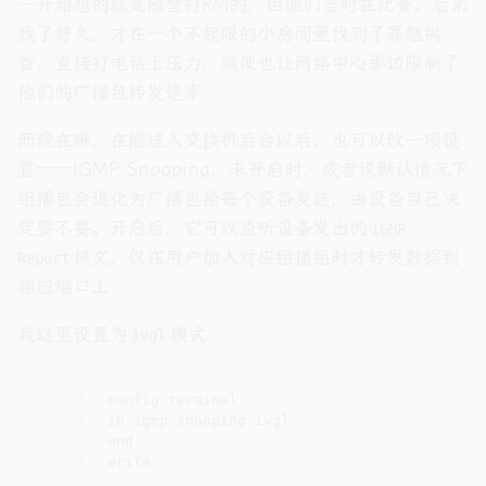
一开始想的就是隔壁打RM的，但他们当时在比赛。后来
找了好久，才在一个不起眼的小房间里找到了罪魁祸
首，直接打电话上压力，顺便也让网络中心那边限制了
他们的广播包转发速率
而现在嘛，在能进入交换机后台以后，也可以改一项设
置——IGMP Snooping，未开启时，或者说默认情况下
组播包会退化为广播包给每个设备发送，由设备自己决
定要不要。开启后，它可以监听设备发出的
IGMP
报文，仅在用户加入对应组播组时才转发数据到
Report
相应端口上
我这里设置为
模式
ivgl
1
config terminal
2
ip igmp snooping ivgl
3
end
4
write