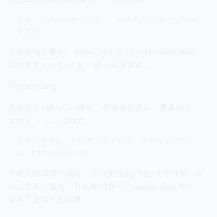
注意，在没进入特权模式下，是没有办法执行
reload
重启的
重启后可以看到，
，
Press Ctrl+B to enter Boot Menu
尽快按下
Ctrl
+
B
，进入引导菜单。
随后按下1进入Ctrl模式，在读条完成后，需要按下
Ctrl
+
C
二次确定
若长期无响应，可以尝试按下回车，查看前面是否出
现了
Ctrl>
的提示符
在进入该调试环境后，可以使用
列出文件目录。在
dir
列出文件目录后，可以看到有一个
文件，
config.text
储存了交换机的配置