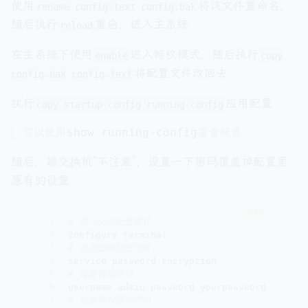
使用
将该文件重命名，
rename config.text config.bak
随后执行
重启，进入主系统
reload
在主系统下使用
进入特权模式，随后执行
enable
copy
将配置文件改回去
config.bak config.text
执行
应用配置
copy startup-config running-config
可以使用
show running-config
查看配置
随后，趁交换机
“不注意”
，设置一下密码覆盖掉配置里
原有的设置
1
# 进入全局配置模式
2
configure terminal
3
# 启用密码加密功能
4
service password-encryption
5
# 设置管理账号
6
username admin password yourpassword
7
# 设置特权模式密码