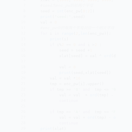
7
#seed为enc_pw的前两个字母
8
	seed = 
int
(enc_pw[
0
:
2
])
9
print
(
"seed:"
,seed)
10
	val = 
0
11
#enc_pw中的每两个字母对应一个明文字母
12
for
 i 
in
range
(
2
,
len
(enc_pw)):
13
print
(i)
14
if
 i%
2
 == 
0
and
 i >
2
 :
15
			seed = seed +
1
16
			xlat[seed] = val ^ 
ord
(dec_pw[
17
18
			val = 
0
19
print
(seed,xlat[seed])
20
		val = val *
16
21
		tmp = enc_pw[i].upper()
22
if
 tmp >= 
'0'
and
  tmp <= 
'9'
 :
23
			val = val  + 
ord
(tmp) - 
ord
(
'0
24
continue
25
26
if
 tmp >= 
'A'
and
  tmp <= 
'F'
 : 
27
			val = val + 
ord
(tmp) - 
ord
(
'A'
28
continue
29
print
(xlat)