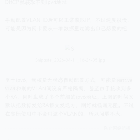
DHCP就获取不到ipv4地址
手动配置VLAN ID后可以正常获取IP，不过速度很慢，
可能是因为网卡要从一堆数据里过滤出自己想要的吧
Snipaste_2026-04-11_16-24-35.jpg
至于ipv6，我校是
无状态自动配置方式
，可能是
Native
和别的VLAN间没有严格隔离，甚至由于接收到多
VLAN
个RA，同时生成了多个前缀的ipv6地址。上网的时候又
默认把数据发给RA报文发送方，刚好就畅通无阻。不过
在实际使用中不会用这个VLAN的，所以问题不大。
防止网络组播