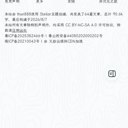
免责声明
更多
友链
异次元之旅
本站由
thun888
使用
Stellar
主题创建，共发表了64篇文章，总计 90.6k
字，最后构建于2026/8/7
本站所有文章除特别声明外，均采用
CC BY-NC-SA 4.0
许可协议，转
载请
注明出处
粤ICP备2025382466号
|
粤公网安备44080202000202号
萌ICP备20210043号
| 由
又拍云
提供CDN加速