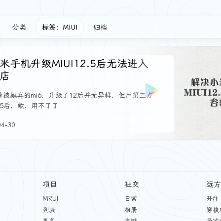
分类
标签：MIUI
归档
米手机升级MIUI12.5后无法进入
店
着被抛弃的mi6，升级了12后并无异样，但用第三方
.5后，欸，用不了了
04-30
项目
社交
远方
MRUI
日常
开往
列表
相册
穿梭