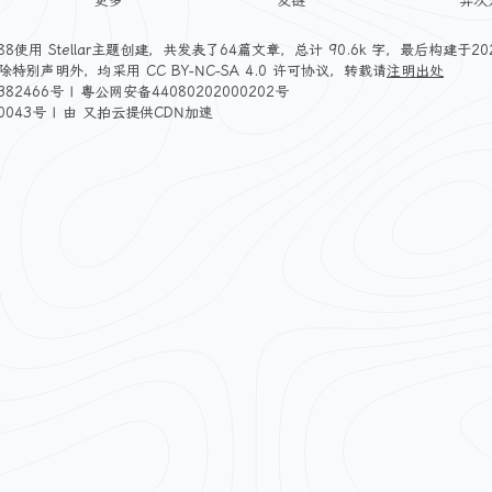
更多
友链
异次
88
使用
Stellar
主题创建，共发表了64篇文章，总计 90.6k 字，最后构建于2026
除特别声明外，均采用
CC BY-NC-SA 4.0
许可协议，转载请
注明出处
382466号
|
粤公网安备44080202000202号
0043号
| 由
又拍云
提供CDN加速