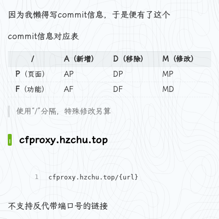
因为我懒得写commit信息，于是便有了这个
commit信息对应表
/
A（新增）
D（移除）
M（修改）
P
（页面）
AP
DP
MP
E
F
（功能）
AF
DF
MD
E
使用“/”分隔，特殊修改另算
cfproxy.hzchu.top
1
cfproxy.hzchu.top/{url}
不支持反代带端口号的链接