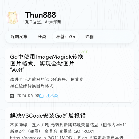
Thun888
夏日当空，心如深渊
近期发布
分类
标签：Go
归档
Go中使用ImageMagick转换
图片格式，实现全站图片
“Avif”
改进了下之前写的“CDN”程序，使其支
持在边缘转换图片格式
2024-06-08
技术类
解决VSCode安装Go扩展报错
不多哔哔，直入主题 先转到新建环境变量这里（图示为win11
新建2个（如图） 变量名 变量值 GOPROXY
https://goproxy.io GO111MODULE on 点确定后重启再进