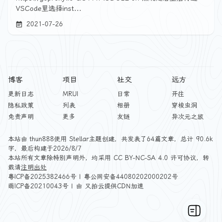
VSCode里选择inst...
2021-07-26
博客
项目
社交
远方
更新日志
MRUI
日常
开往
隐私政策
列表
相册
穿梭虫洞
免责声明
更多
友链
异次元之旅
本站由
thun888
使用
Stellar
主题创建，共发表了64篇文章，总计 90.6k
字，最后构建于2026/8/7
本站所有文章除特别声明外，均采用
CC BY-NC-SA 4.0
许可协议，转
载请
注明出处
粤ICP备2025382466号
|
粤公网安备44080202000202号
萌ICP备20210043号
| 由
又拍云
提供CDN加速