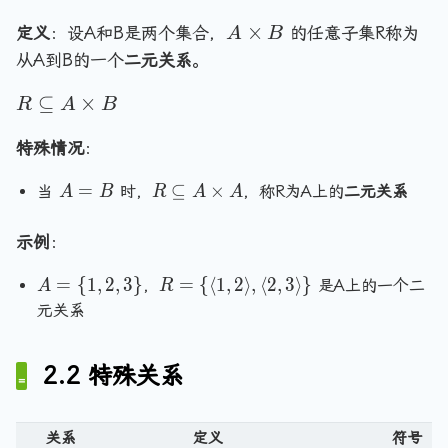
n
gl
id
e
o
B
t
ti
e,
a
A
×
w
\
定义
：设A和B是两个集合，
的任意子集R称为
y
m
A
B
\l
\i
\
a
ti
se
es
从A到B的一个
二元关系
。
a
n
=
ti
m
t
A
n
A
c
R
es
⊆
×
m
=
=
R
A
B
gl
\l
\l
A
\
es
\
\
e
a
a
s
特殊情况
：
e
e
B
1,
n
n
m
m
u
b
A
R
=
⊆
×
d
当
时，
，称R为A上的
二元关系
A
B
R
A
A
d
p
p
b
\
=
\
b
b
t
t
se
r
B
s
=
y
y
\i
示例
：
te
a
u
d
se
se
n
q
n
b
A
R
=
{
1
,
2
,
3
}
=
{
⟨
1
,
2
⟩
,
⟨
2
,
3
⟩
}
，
是A上的一个二
t
t
A
R
B
A
gl
se
=
=
元关系
\
\
e,
te
\
\
}
ti
\l
q
{
{
m
a
2.2 特殊关系
A
1,
\l
es
n
\
2,
a
B
gl
ti
3
n
e
关系
定义
符号
m
\
gl