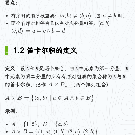
要点
：
a
n
\
a
⟨
,
⟩

=
⟨
,
⟩

=
有序对的顺序很重要：
（当
时）
a
b
b
a
a
b
g
l
\
\l
⟨
,
⟩
=
两个有序对相等当且仅当对应分量相等：
a
b
l
a
n
a
⟨
,
⟩
⇔
=
∧
=
c
d
a
c
b
d
e
n
e
n
x
g
q
gl
,
1.2 笛卡尔积的定义
l
b
e
y
e
a,
\
a
b
r
定义
：设
和
是两个集合，由
中元素为第一分量、
A
B
A
B
,
\
a
中元素为第二分量的所有有序对组成的集合称为
与
b
A
B
r
n
A
×
\
的
笛卡尔积
，记作
。（两个排列组合）
A
B
a
g
\
r
n
A
l
×
=
{
⟨
,
⟩
∣
∈
∧
∈
}
ti
A
B
a
b
a
a
A
b
B
gl
\
e
m
n
e
ti
示例
：
g
es
=
m
l
B
\l
A
B
=
{
1
,
2
}
=
{
,
}
，
A
B
a
b
es
e
a
=
=
A
×
=
{
⟨
1
,
⟩
,
⟨
1
,
⟩
,
⟨
2
,
⟩
,
⟨
2
,
⟩
}
A
B
a
b
a
b
B
\
n