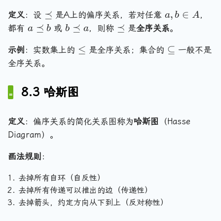
,
t
\
a
⪯
,
∈
定义
：设
是A上的偏序关系，若对任意
，
a
b
A
\
e
p
,
a
b
\
⪯
⪯
⪯
都有
或
，则称
是
全序关系
。
a
b
b
a
{
q
r
b
\
\
p
3
\
\
e
≤
\
⊆
示例
：实数集上的
p
p
是全序关系；集合的
r
一般不是
,
l
s
c
i
r
r
e
全序关系。
6
e
u
e
n
e
e
c
\
q
b
q
A
c
c
e
}
8.3 哈斯图
s
e
e
q
\
e
q
q
}
t
b
a
定义
：偏序关系的简化关系图称为
哈斯图
（Hasse
e
Diagram）。
q
画法规则
：
去掉所有自环（自反性）
去掉所有传递可以推出的边（传递性）
去掉箭头，约定方向从下到上（反对称性）