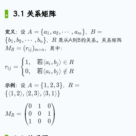
gl
n
,
b
\
e
gl
b
3.1 关系矩阵
r
\
e
\
a
}
\
r
n
}
A
B
=
{
,
,
⋯
,
}
=
定义
：设
，
A
a
a
a
B
a
1
2
gl
m
=
=
R
M
{
,
,
⋯
,
}
，
是从A到B的关系。关系矩阵
b
b
n
b
R
e,
1
2
n
\
\
_
=
(
)
g
\l
，其中：
M
r
×
R
i
j
m
n
{
{
R
le
a
a
b
r_
{
=
1
,
若
⟨
,
⟩
∈
n
\
a
b
R
i
j
=
r
_
_
{i
(r
gl
i
i
j
0
,
若
⟨
,
⟩
∈
/
a
b
R
i
j
1,
1
j}
_
e
n
a
,
=
{i
2,
R
A
R
=
{
1
,
2
,
3
}
=
示例
：设
，
A
R
_
b
\
j}
2
=
=
{
⟨
1
,
2
⟩
,
⟨
2
,
3
⟩
,
⟨
3
,
1
⟩
}
2,
_
be
\
)_
\
\
⎛
⎞
\
2
gi
r
{
0
1
0
M
{
{
c
,
a
n
m
0
0
1
_
=
1
\
⎝
⎠
M
R
n
d
\
{c
\t
R
1
0
0
,
l
gl
o
c
as
i
=
2
a
e,
ts
d
es
m
\
,
n