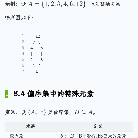
A
=
{
1
,
2
,
3
,
4
,
6
,
1
2
}
示例
：设
，R为整除关系
A
=
哈斯图如下：
\
{
1
1
  12
,
2
 / \
2
3
4   6
4
|   |
,
5
2   3
3
6
 \ /
,
7
  1
4
,
6
8.4 偏序集中的特殊元素
,
1
\
B
⟨
,
⪯
⟩
⊆
定义
：设
是偏序集，
。
A
B
A
2
l
\
\
a
s
术语
定义
}
n
u
b \in B
∈
极大元
，B中没有比b更大的元素
b
B