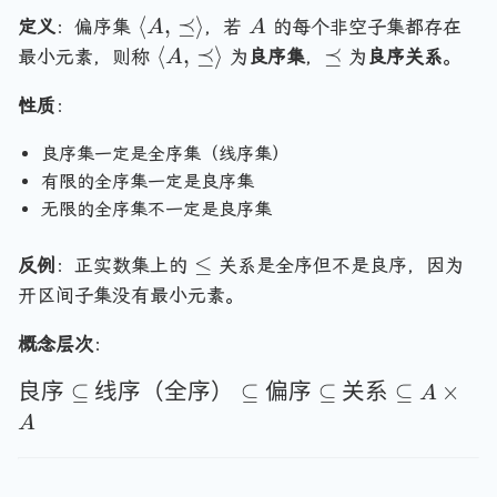
4
g
\
\
A
⟨
,
⪯
⟩
定义
：偏序集
，若
的每个非空子集都存在
A
A
\
le
r
l
\
\
⟨
,
⪯
⟩
⪯
最小元素，则称
为
良序集
，
为
良序关系
。
A
}
a
a
l
p
n
n
性质
：
a
r
g
g
n
e
le
良序集一定是全序集（线序集）
le
g
c
有限的全序集一定是良序集
A
le
e
,
无限的全序集不一定是良序集
A
q
\
,
\
p
≤
反例
：正实数集上的
\
关系是全序但不是良序，因为
l
r
p
开区间子集没有最小元素。
e
e
r
q
c
概念层次
：
e
e
c
\t
良序
⊆
线序（全序）
⊆
偏序
⊆
关系
⊆
×
A
q
e
ex
\
A
q
t{
r
\
良
a
r