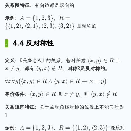
r
x
R
le
r
g
\
n
关系图特征
：有向边都是双向的
R
a
,
)
y
a
le
r
d
=
ll
y
,
n
A
R
=
{
1
,
2
,
3
}
=
x
示例
：
，
a
{c
A
R
M
x
\
x
g
=
=
,
{
⟨
1
,
2
⟩
,
⟨
2
,
1
⟩
,
⟨
2
,
3
⟩
,
⟨
n
3
,
2
⟩
}
as
是对称的
_
\
r
\
le
\
\
x
g
es
R
f
a
r
,
{
{
\
le
}
^
o
n
4.4 反对称性
a
\
1
\
r
,
T
r
g
n
l
,
l
a
\
a
le
g
a
2
a
\
x
⟨
,
⟩
∈
n
l
定义
：R是集合A上的关系，若对任意
且
x
y
R
ll
\
le
n
,
n
l
\
g
\
a

=
⟨
,
⟩
∈
/
，都有
，则称R是
反对称的
。
x
y
y
x
R
y
i
\
g
3
g
a
n
le
l
n
(
n
i
le
\
\
le
∀
∀
(
⟨
,
⟩
∈
∧
⟨
,
⟩
∈
→
n
=
)
e
\
a
g
x
y
x
y
R
y
x
R
x
y
\
R
n
2
f
}
1
g
q
n
n
le
l
R
,
\
x
\
⟨
,
⟩
∈

=
⟨
,
⟩
∈
/
o
等价条件
：
且
,
，则
x
y
R
x
y
le
y
x
R
y
o
g
3
a
3
l
\
l
r
2
x
ti
le
,
n
\
关系矩阵特征
a
：关于主对角线对称的位置上不能同时为
n
a
a
\
,
n
y
3
g
r
n
e
n
1
ll
r
y
R
,
\
le
a
g
q
g
x
a
\
)
x
r
x
A
R
=
{
1
,
2
,
3
}
n
=
{
⟨
1
,
2
⟩
,
⟨
2
,
3
⟩
}
示例
：
，
是反对
A
le
R
y
le
\
n
r