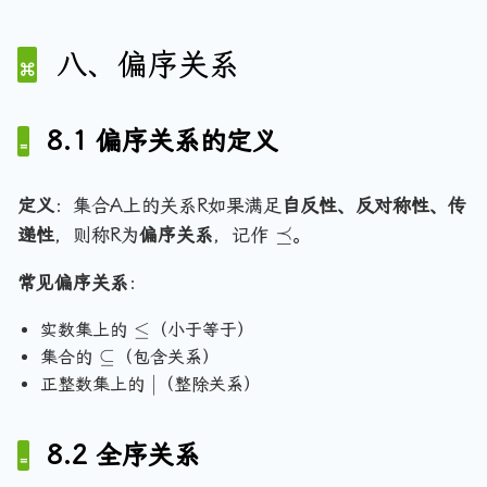
\
id
R
}
}
{
{
d
4
2,
{
x
=
3
3
{
\
5
3,
\
\
八、偏序关系
}
}
3
}
\
6
e
{
}
}
\
q
\
}
ui
{
8.1 偏序关系的定义
v
1
y
,
定义
：集合A上的关系R如果满足
自反性、反对称性、传
\
4
\
⪯
递性
，则称R为
偏序关系
，记作
。
p
\
p
m
}
常见偏序关系
：
r
o
,
e
d
\
\
≤
实数集上的
（小于等于）
c
{
{
l
\
⊆
集合的
（包含关系）
e
3
2
e
s
|
∣
正整数集上的
（整除关系）
q
}
,
q
u
\
5
b
}
\
8.2 全序关系
s
}
e