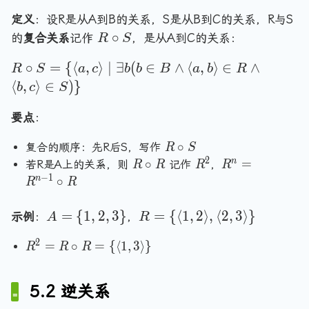
g
y
a
a
le
le
定义
：设R是从A到B的关系，S是从B到C的关系，R与S
,
n
n
2
x
R
∘
的
复合关系
记作
，是从A到C的关系：
R
S
x
g
g
,
,
\
\
le
le
3
R
y
∘
=
{
⟨
,
⟩
∣
∃
(
∈
∧
⟨
,
⟩
∈
∧
ci
R
S
a
c
b
b
B
a
b
R
r
3
2
\
\
\
⟨
,
⟩
∈
)
}
r
b
c
S
a
,
,
r
ci
r
c
n
2
3
a
rc
a
要点
：
S
g
\
\
n
S
n
le
r
r
R
g
∘
复合的顺序：先R后S，写作
=
R
S
g
\
a
\
2
a
R
le
R
R
n
∘
=
\
若R是A上的关系，则
记作
，
le
R
R
R
R
i
n
ci
n
\
^
^
−
1
,
n
∘
{
\
R
R
n
g
r
ci
2
n
g
\
\l
i
R
le
c
r
=
le
l
A
R
a
=
{
1
,
2
,
3
}
=
{
⟨
1
,
2
⟩
,
⟨
2
,
3
⟩
}
n
示例
：
，
A
R
\
\
S
c
R
\
a
=
=
n
R
t
}
R
^
2
R
}
=
∘
=
{
⟨
1
,
3
n
⟩
}
\
\
gl
R
R
R
\
o
{
^
g
{
{
e
l
x
n
2
le
1
\
a,
a
=
5.2 逆关系
-
=
1
,
l
c
n
y
1
R