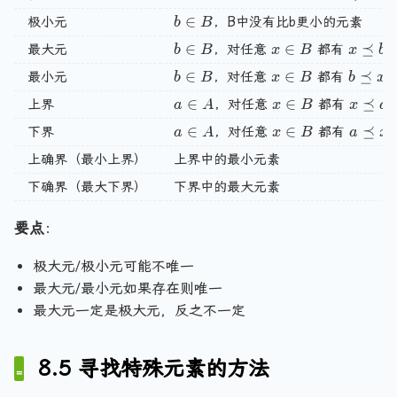
g
b
b \in B
∈
极小元
，B中没有比b更小的元素
b
B
le
s
b \in B
∈
x \in B
∈
x \pre
⪯
A
e
最大元
，对任意
都有
b
B
x
B
x
b
,
t
b \in B
∈
x \in B
∈
b \pre
⪯
最小元
，对任意
都有
b
B
x
B
b
x
\
e
a \in A
∈
x \in B
∈
x \pre
⪯
上界
，对任意
都有
a
A
x
B
x
a
p
q
a \in A
∈
x \in B
∈
a \pre
⪯
下界
，对任意
都有
a
A
x
B
a
x
r
A
e
上确界（最小上界）
上界中的最小元素
c
下确界（最大下界）
下界中的最大元素
e
q
要点
：
\
r
极大元/极小元可能不唯一
a
最大元/最小元如果存在则唯一
n
最大元一定是极大元，反之不一定
g
le
8.5 寻找特殊元素的方法