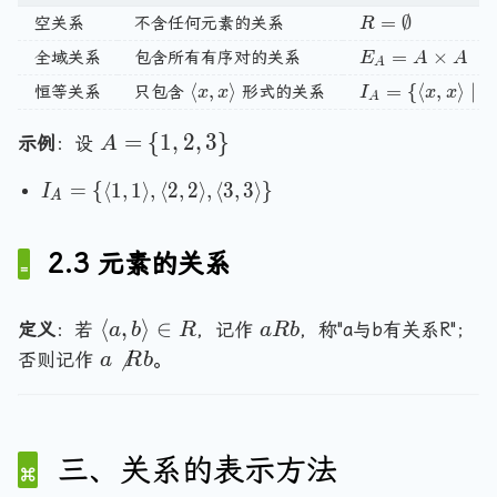
2,
es
}
e
R = \emptyset
=
∅
空关系
不含任何元素的关系
R
a
A
1,
E_A = A \time
=
×
全域关系
包含所有有序对的关系
E
A
A
\
A
2
r
\langle x, x \rangle
⟨
,
⟩
I_A = \{\langle
=
{
⟨
,
⟩
∣
恒等关系
只包含
形式的关系
x
x
I
x
x
x
\
A
a
r
A
=
{
1
,
2
,
3
}
n
示例
：设
A
a
=
gl
n
I
=
{
⟨
1
,
1
⟩
,
⟨
2
,
2
⟩
,
⟨
3
,
3
⟩
}
e,
\
I
gl
A
_
\l
{
e,
A
a
1
\l
2.3 元素的关系
=
n
,
a
\
gl
2
n
{
e
,
\
a
⟨
,
⟩
∈
gl
定义
：若
，记作
，称"a与b有关系R"；
a
b
R
a
R
b
\l
2,
3
l
R
e
a

否则记作
。
a
R
b
a
b
\
a
2,
b
\
n
\
3
}
n
n
gl
r
\
g
o
e
a
r
le
t
三、关系的表示方法
1,
n
a
a
R
1