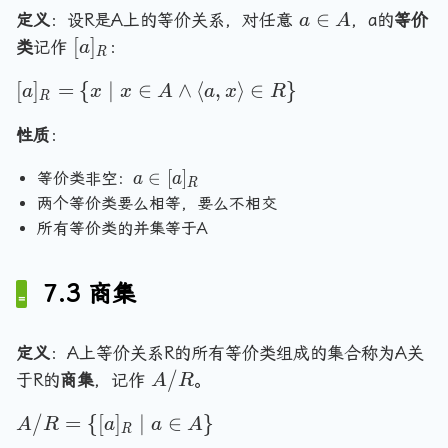
a
般
a
∈
定义
：设R是A上的等价关系，对任意
，a的
等价
a
A
n
情
\
[
[
]
类
记作
gl
：
a
R
况
i
a
e
下
[a
[
]
=
{
∣
∈
∧
⟨
,
⟩
∈
}
n
]
a
x
x
A
a
x
R
1,
R
）
]_
A
_
3
}
R
性质
：
\
R
=
r
a
∈
[
]
等价类非空：
a
a
\
a
R
\
两个等价类要么相等，要么不相交
{
n
i
所有等价类的并集等于A
x
gl
n
e
\
[
\
m
7.3 商集
a
}
id
]
x
_
\i
定义
：A上等价关系R的所有等价类组成的集合称为A关
R
n
A
/
于R的
商集
，记作
。
A
R
A
/
A
/
=
{
[
]
∣
∈
}
\l
R
A
R
a
a
A
R
/