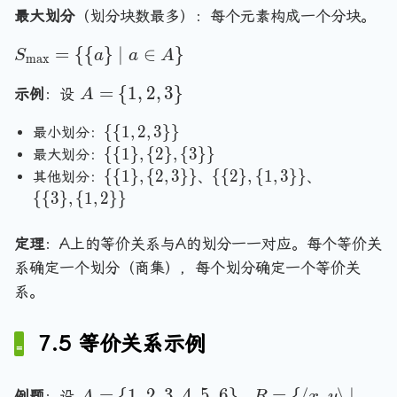
S
{
最大划分
（划分块数最多）：每个元素构成一个分块。
_
\
m
S
=
{
{
}
∣
∈
}
S
a
a
A
m
m
a
x
=
_
in
A
A
=
{
1
,
2
,
3
}
{
示例
：设
A
}
=
\
=
\
{
{
1
,
2
,
3
}
}
最小划分：
\
m
\
{
\
{
{
1
}
,
{
2
}
,
{
3
}
}
{
最大划分：
a
{
\
{
\
\
\
1
{
{
1
}
,
{
2
,
3
}
}
{
{
2
}
,
{
1
,
3
}
}
其他划分：
、
、
x
A
{
\
{
{
{
,
{
{
3
}
,
{
1
,
2
}
}
}
\
1
{
\
\
\
2
=
}
,
1
{
{
{
,
\
定理
：A上的等价关系与A的划分一一对应。每个等价关
2
\
1
2
3
3
{
系确定一个划分（商集），每个划分确定一个等价关
,
}
\
\
\
\
\
系。
3
,
}
}
}
}
{
\
\
,
,
,
a
}
{
\
\
\
7.5 等价关系示例
\
\
2
{
{
{
}
}
\
2
1
1
\
A
R
=
{
1
,
2
,
3
,
4
,
5
,
6
}
=
{
⟨
,
⟩
∣
例题
：设
，
A
R
x
y