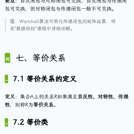
R
要点
：自反闭包与对称闭包可交换，自反闭包与传递闭
=
(
r
2
)
包可交换，但对称闭包与传递闭包一般不可交换。
tr
R
a
,
\
(
)
n
3
注
：Warshall算法可简化传递闭包的矩阵运算，将
ne
R
gl
\
在"数据结构"课程中详细讲解。
q
)
e,
r
st
\l
a
(
a
n
R
n
g
七、等价关系
)
gl
le
\
e
\
q
2,
}
7.1 等价关系的定义
3
u
\
a
r
d
定义
：集合A上的关系R如果满足
自反性、对称性、传递
a
\t
性
，则称R为
等价关系
。
n
ex
gl
t{
e,
7.2 等价类
（
\l
一