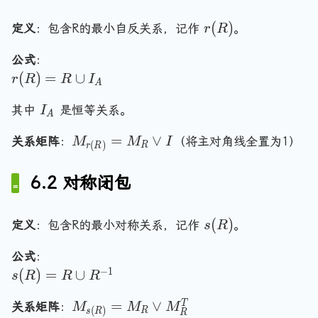
^
e
\
le
B
R
-
-
T
\
r
r
(
)
2
\l
1
\
定义
：包含R的最小自反关系，记作
。
1
r
R
}
(
a
}
,
a
t
}
公式
：
R
n
=
3
n
=
o
r(
R
(
)
=
∪
)
gl
S
\
d
\
r
R
R
I
A
R
e
^
r
\l
l
I
)
其中
是恒等关系。
{
I
\
a
a
a
A
_
-
=
m
n
n
n
M
=
∨
关系矩阵
A
：
（将主对角线全置为1）
M
M
I
1
R
id
g
(
)
gl
g
R
r
R
_
}
\
\l
le
e
le
{r
\
c
a
\
6.2 对称闭包
a,
x
(
ci
u
n
}
b
,
R
rc
p
gl
\
z
s
(
)
)}
R
定义
：包含R的最小对称关系，记作
。
s
R
I
e
r
\
(
=
^
_
a,
a
r
公式
：
R
{
M
A
b
n
a
−
1
s(
(
)
=
∪
)
-
_
s
R
R
R
\
gl
n
R
1
R
r
e
g
M
=
∨
T
}
)
关系矩阵
：
M
M
M
\l
(
)
R
s
R
R
a