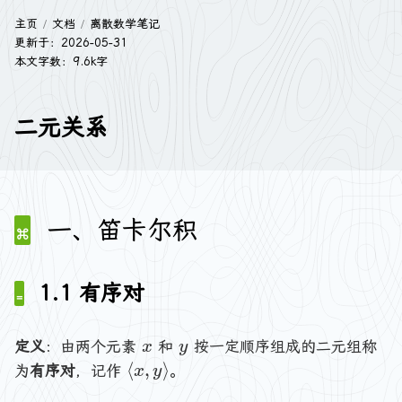
主页
文档
离散数学笔记
更新于：
2026-05-31
本文字数：9.6k字
二元关系
一、笛卡尔积
1.1 有序对
x
y
定义
：由两个元素
和
按一定顺序组成的二元组称
x
y
\
⟨
,
⟩
为
有序对
，记作
。
x
y
l