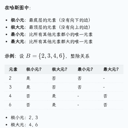
在哈斯图中
：
极小元
：最底层的元素（没有向下的边）
极大元
：最顶层的元素（没有向上的边）
最小元
：比所有其他元素都小的唯一元素
最大元
：比所有其他元素都大的唯一元素
B
=
{
2
,
3
,
4
,
6
}
示例
：设
，整除关系
B
=
\
元素
极小元？
极大元？
最小元？
最大元？
{
2
是
否
否
-
2
3
是
否
否
-
,
3
4
否
是
-
否
,
6
否
是
-
否
4
,
极小元：2, 3
6
极大元：4, 6