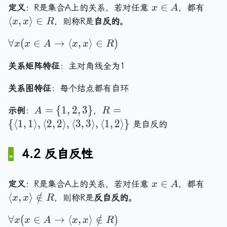
\r
0
n
2
x
\
∈
定义
：R是集合A上的关系，若对任意
，都有
x
A
a
&
g
,
\
l
⟨
,
⟩
∈
，则称R是
自反的
。
x
x
R
n
0
le
3
i
a
gl
&
\
\
\
∀
(
∈
→
⟨
,
⟩
∈
)
n
n
x
x
A
x
x
R
e
1
i
r
f
A
g
\i
\
n
a
o
关系矩阵特征
：主对角线全为1
le
n
\
R
n
r
x
R
1
g
关系图特征
：每个结点都有自环
a
,
\
&
le
ll
x
A
R
\
=
{
1
,
2
,
3
}
=
示例
：
，
A
R
0
,
x
\
=
=
0,
{
⟨
1
,
1
⟩
,
⟨
2
,
2
⟩
,
⟨
3
,
3
⟩
,
⟨
1
,
2
⟩
}
&
是自反的
\
(
r
\
\
&
0
l
x
a
{
{
\t
\
a
\
n
4.2 反自反性
1
\
ex
e
n
i
g
,
l
t{
n
g
n
le
2
a
若
x
\
∈
定义
：R是集合A上的关系，若对任意
，都有
x
A
d
le
A
\
,
n
}
\
l
⟨
,
⟩
∈
/
{
3
，则称R是
反自反的
。
x
x
R
\
i
3
g
\l
i
a
p
,
t
n
\
\
le
a
∀
(
∈
→
⟨
,
⟩
∈
/
)
n
n
x
x
A
x
x
R
m
1
o
R