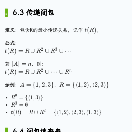
\i
le
_
=
or
n
n
\
{s
R
I
6.3 传递闭包
gl
R
i
(
\
e
\l
n
R
c
\i
a
R
t
(
)
)}
定义
：包含R的最小传递关系，记作
。
t
R
u
n
n
)
(
=
p
R
d
公式
：
R
M
R
\
\l
2
3
t(
(
)
=
∪
∪
∪
⋯
)
_
t
R
R
R
R
^
}
a
R
R
{
|
∣
∣
=
n
)
若
，则：
A
n
\l
-
A
gl
2
t(
=
(
)
=
∪
∪
⋯
∪
n
or
t
R
R
R
R
1
|
e
R
R
M
}
A
R
=
=
{
1
,
2
,
3
}
=
{
⟨
1
,
2
⟩
,
⟨
2
,
3
⟩
}
b,
)
示例
：
，
\
A
R
_
=
=
n
c
=
c
R
2
R
=
{
⟨
1
,
3
⟩
}
\
\
R
\
R
u
^
^
3
R
=
∅
{
{
R
r
\
p
T
2
^
2
t(
(
)
1
=
∪
=
{
⟨
1
\
,
2
⟩
,
⟨
2
,
3
⟩
,
⟨
1
,
3
⟩
}
a
t
R
R
R
c
R
=
3
R
,
l
n
u
^
\
=
)
2
a
gl
p
2
6.4 闭包速查表
{
\