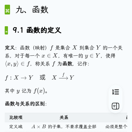
序
n
a
}
九、函数
g
n
\s
le
g
u
le
bs
9.1 函数的定义
et
eq
f
X
Y
定义
：函数（映射）
是集合
到集合
的一个关
f
X
Y
\t
x
y
\
∈
∈
系，对于每一个
，有唯一的
，使得
ex
x
X
y
Y
\
\
l
f
⟨
,
⟩
∈
t{
，称关系
为
函数
，记作：
x
y
f
f
i
i
a
线
f:
n
n
n
f
:
→
或
序
f
X
Y
X
Y
X
X
Y
g
（
\t
y
f
(
)
l
其中
记为
。
y
f
x
全
o
(
e
序
Y
函数与关系的区别
x
：
x
）
\
)
,
}
q
比较项
关系
函
y
\s
u
\
A \times B
×
u
定义域
的子集，不要求覆盖全部
必须是整个
A
B