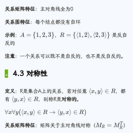
f
}
1
n
A
g
at
\
\
o
关系矩阵特征
：主对角线全为0
,
gl
le
ri
r
l
r
1
e
x
x
a
a
关系图特征
：每个结点都没有自环
a
\
a
,
}
n
n
ll
r
_i
x
g
g
A
R
=
{
1
,
2
,
3
}
=
{
⟨
1
,
2
⟩
,
⟨
2
,
3
⟩
}
示例
：
，
是反自
A
R
x
a
,
\
le
le
=
=
反的
(
n
b
r
\
x
\
\
x
g
_j
a
}
,
{
{
注意
：一个关系可以既不是自反的，也不是反自反的。
\
le
\r
n
x
1
\
i
,
a
g
\
,
l
4.3 对称性
n
\
n
le
r
2
a
A
l
gl
\
a
,
n
\
a
e
n
\
⟨
,
⟩
∈
n
3
g
定义
：R是集合A上的关系，若对任意
，都
x
y
R
t
n
\
o
l
g
\
\
le
⟨
,
⟩
∈
有
，则称R是
对称的
。
y
x
R
o
g
n
ti
a
le
l
}
1
\
le
ot
n
\
∀
∀
(
⟨
,
⟩
∈
→
⟨
,
⟩
∈
)
n
\
a
,
x
y
x
y
R
y
x
R
l
2
in
R
f
g
i
n
2
a
,
R
M
=
T
o
关系矩阵特征
：矩阵关于主对角线对称（
）
le
M
M
n
g
\
R
R
n
2
\e
_