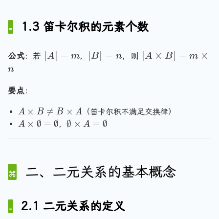
\
\
\
n
=
gl
{
{
ti
e
\
e
1.3 笛卡尔积的元素个数
1,
a,
m
q
c,
{
2
b
es
\
d
\l
\
\
B
l
|
|
|
\
∣
∣
=
∣
∣
=
∣
×
∣
=
×
a
公式
：若
，
，则
A
m
B
n
A
B
m
}
}
=
a
r
A
B
A
n
n
\
n
a
|
|
\
gl
{
g
n
=
=
ti
e
要点
：
\l
l
gl
m
n
m
a,
a
e
e
A
×

=
×
（笛卡尔积不满足交换律）
A
B
B
A
es
b
n
b
\
\
A
\
×
∅
=
∅
∅
×
=
∅
，
B
A
A
\
gl
,
L
ti
\
e
|
r
e
a
ef
m
ti
m
=
a
1,
\
tr
es
m
p
m
n
a
r
ig
B
es
t
二、二元关系的基本概念
\
gl
\
a
h
\
\
y
ti
e
r
n
t
n
e
se
m
\
a
g
a
e
m
t
2.1 二元关系的定义
es
n
m
l
rr
q
p
\