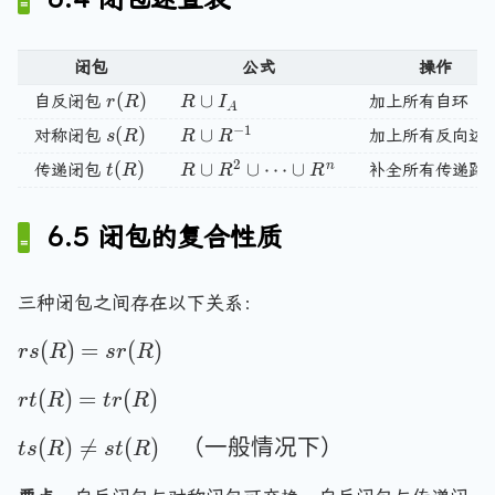
=
,
n
e
R
\
\l
e
R
3
g
\i
^
c
a
m
\
\
le
n
2
u
闭包
公式
操作
n
p
c
}
1
S
\
p
gl
t
r(R)
(
)
R \cup I_A
∪
u
自反闭包
加上所有自环
r
R
R
I
,
A
)
c
R
e
y
p
−
1
s(R)
(
)
R \cup R^{-1}
∪
对称闭包
2
加上所有反向边
s
R
R
R
\
u
^
1,
se
R
\
}
2
p
3
t(R)
(
)
R \cup R^2 \cup \cdots \cup R^n
∪
∪
⋯
∪
n
传递闭包
补全所有传递路
t
R
R
R
R
3
t
^
r
\
\
\
2
a
c
c
r
=
6.5 闭包的复合性质
n
d
u
a
\
g
o
p
n
{
le
ts
gl
\
三种闭包之间存在以下关系：
\l
,
e
\
c
a
rs
(
)
=
(
)
\
\
r
s
R
s
r
R
c
d
n
(
l
}
u
o
gl
rt
(
)
=
(
)
R
r
t
R
t
r
R
a
p
e
ts
(
)
n
1,
R
ts
(
)

=
(
)
（一般情况下）
R
t
s
R
s
t
R
=
g
2
^
(
)
sr
le
\
n