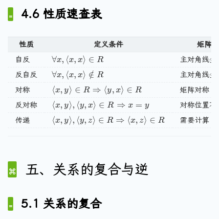
a
,
le
{
n
2
a
g
f
g
\
a
a
r
4.6 性质速查表
n
\
\
\
g
,
n
le
o
le
l
n
n
a
g
l
}
l
l
3
g
y
r
\
a
g
g
n
le
a
a
e
\
le
,
a
}
n
le
le
性质
g
定义条件
矩阵特
\
n
n
1
}
1
x
ll
g
\
\
le
\forall x, \langle x, x \rangle \in R
∀
,
⟨
,
⟩
∈
i
g
自反
主对角线全
x
x
x
R
g
,
,
\
y
le
i
i
\
n
le
\forall x, \langle x, x \rangle \notin R
∀
,
⟨
,
⟩
∈
/
反自反
主对角线全
le
x
x
x
R
3
2
r
\
2
n
n
i
R
2
1
\
\
a
\langle x, y \rangle \in R \Rightarrow \lan
⟨
,
⟩
∈
⇒
⟨
,
⟩
∈
f
对称
,
R
矩阵对称
R
x
y
R
y
x
R
n
\
,
,
r
r
n
o
3
R
\langle x, y \rangle, \langle y, x \rangle \
⟨
,
⟩
,
⟨
,
⟩
∈
⇒
=
反对称
对称位置不
x
y
y
x
R
x
y
l
3
2
a
a
g
r
\
a
\
\langle x, y \rangle, \langle y, z \rangle \
⟨
,
⟩
,
⟨
,
⟩
∈
⇒
⟨
,
⟩
∈
传递
需要计算
x
y
y
z
R
x
z
R
\
n
n
le
a
r
n
r
r
g
g
\
ll
a
d
a
a
l
le
i
z
n
\
n
n
e
,
n
(
g
l
g
五、关系的复合与逆
g
\
R
\
le
a
le
le
l
)
l
\
n
,
,
a
a
}
g
\
5.1 关系的复合
\
n
n
le
l
l
g