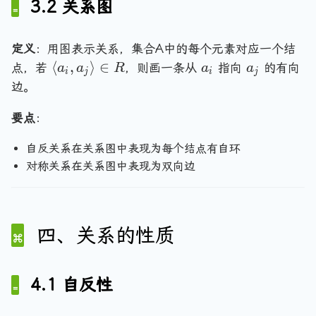
3.2 关系图
\l
,
o
}
es
b
3
g
a
a
ts
1,
n
e
\
le
n
_
,
&
}
gi
}
1
定义
：用图表示关系，集合A中的每个元素对应一个结
gl
m
b
\t
n
\
a
a
,
⟨
,
⟩
∈
点，若
，则画一条从
指向
的有向
a
a
R
a
a
e
i
j
i
j
\
_
ex
{
l
_
_
2
边。
3,
}
n
t{
p
a
i
j
\
3
\
若
m
n
r
要点
：
\
}
}
at
g
a
r
\l
自反关系在关系图中表现为每个结点有自环
ri
le
n
a
a
x
对称关系在关系图中表现为双向边
a
g
n
n
}
_
le
gl
gl
0
i,
,
e
e
&
a
\
\
a
四、关系的性质
}
1
_
l
_i
&
j
a
,
0
\
n
b
4.1 自反性
\
r
g
_j
\
a
le