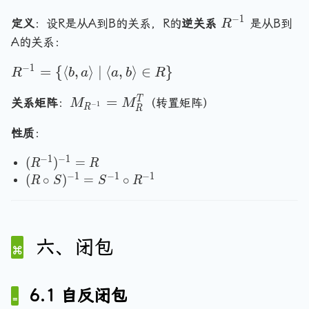
,
2
a
\
d
)
}
\
3
−
1
,
n
R
r
\
定义
：设R是从A到B的关系，R的
逆关系
是从B到
R
\
ci
\
3
g
^
a
l
A的关系：
ci
rc
r
\
le
{
n
a
rc
R
a
−
1
R
=
}
{
⟨
,
⟩
∣
⟨
,
⟩
1
∈
}
-
gl
n
R
b
a
a
b
R
R
=
n
^
,
1
e
g
\
M
=
T
g
{-
关系矩阵
：
（转置矩阵）
M
M
2
}
\
le
−
1
R
{
R
_
le
1
\
m
y
\l
性质
：
{
\
}
r
id
,
a
R
}
=
a
\
z
n
−
1
−
1
(
(
)
=
R
R
^
\
n
e
\
gl
R
−
1
−
1
−
1
(
(
∘
)
=
∘
R
S
S
R
{-
{
g
xi
r
e
^
R
1
\l
le
st
a
1,
{
\
}
a
,
s
n
3
-
ci
}
n
\
b
g
\
1
rc
六、闭包
=
gl
l
(
r
le
}
S
M
e
a
a
b
\
)
)
_
b,
n
n
\i
i
^
^
6.1 自反闭包
R
gl
a
g
n
n
{
{