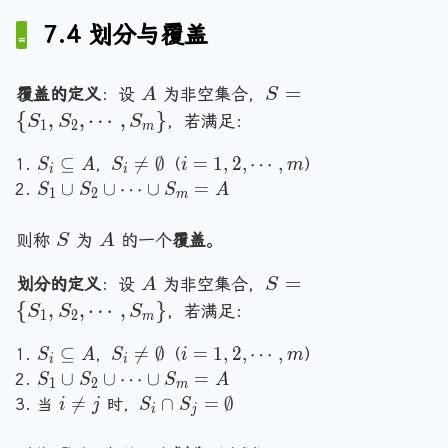
a
R
n
7.4 划分与覆盖
=
d
\
\l
A
S
=
{[
覆盖的定义
：设
为非空集合，
a
A
S
=
a]
{
,
,
⋯
,
}
n
，若满足：
S
S
S
1
2
m
\
_
gl
S
S
i
{
⊆

=
∅
=
1
,
2
,
⋯
,
R
，
（
）
S
A
S
i
m
e
i
i
_
_i
=
S
S
\
∪
∪
⋯
∪
=
a,
S
S
S
A
1
2
m
i
\
1,
_
_
m
x
\
n
2,
1
1,
id
S
A
\
则称
为
的一个
覆盖
。
S
A
s
e
\
\
S
a
r
u
q
c
c
A
S
=
_
\i
划分的定义
：设
为非空集合，
A
S
a
b
\
d
u
=
2,
n
{
,
,
⋯
,
}
n
，若满足：
S
S
S
1
2
m
s
e
o
p
\
\
A
gl
e
m
ts
S
S
S
i
{
⊆

=
∅
=
1
,
2
,
⋯
,
c
，
（
）
\
S
A
S
i
m
e
i
i
t
p
,
_
_
_i
=
S
S
∪
∪
⋯
∪
=
d
}
S
S
S
A
\i
1
2
m
e
t
m
2
i
\
1,
_
_
i
S
o

=
∩
=
∅
当
时，
i
j
S
S
n
i
j
q
y
\
\
n
2,
1
1,
\
_i
ts
R
A
se
c
s
e
\
\