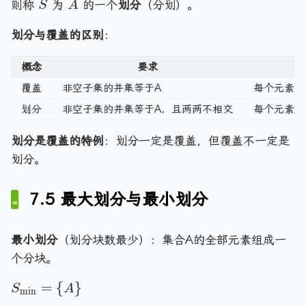
n
\
S
,
S
A
\
则称
为
的一个
划分
（分划）。
S
A
t
u
u
q
c
c
e
c
_
S
}
p
b
\
d
u
q
a
2,
_
划分与覆盖的区别
：
\
s
e
o
p
j
p
\
m
c
e
m
ts
S
S
c
\
概念
要求
d
t
p
,
_
_j
d
}
覆盖
o
非空子集的并集等于A
每个元素
至
e
t
m
2
=
o
ts
q
y
\
划分
非空子集的并集等于A，且两两不相交
\
每个元素
属
ts
\
A
se
c
e
,
c
t
u
划分是覆盖的特例
：划分一定是覆盖，但覆盖不一定是
m
S
u
p
p
划分。
_
p
\
t
m
S
c
y
7.5 最大划分与最小划分
\
_
d
se
}
m
o
t
=
ts
最小划分
（划分块数最少）：集合A的全部元素组成一
A
\
个分块。
c
u
S
=
{
}
S
A
m
i
n
p
_